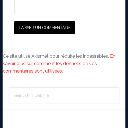
Ce site utilise Akismet pour réduire les indésirables.
En
savoir plus sur comment les données de vos
commentaires sont utilisées
.
Primary
Search
Sidebar
this
website