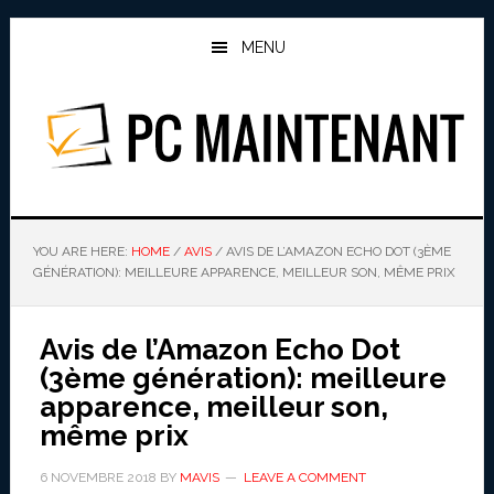
Skip
Skip
to
to
MENU
main
primary
content
sidebar
PC MAINTENANT
YOU ARE HERE:
HOME
/
AVIS
/
AVIS DE L’AMAZON ECHO DOT (3ÈME
GÉNÉRATION): MEILLEURE APPARENCE, MEILLEUR SON, MÊME PRIX
Avis de l’Amazon Echo Dot
(3ème génération): meilleure
apparence, meilleur son,
même prix
6 NOVEMBRE 2018
BY
MAVIS
LEAVE A COMMENT