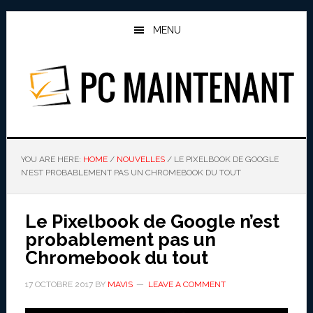
Skip
Skip
to
to
MENU
main
primary
content
sidebar
PC MAINTENANT
YOU ARE HERE:
HOME
/
NOUVELLES
/
LE PIXELBOOK DE GOOGLE
N’EST PROBABLEMENT PAS UN CHROMEBOOK DU TOUT
Le Pixelbook de Google n’est
probablement pas un
Chromebook du tout
17 OCTOBRE 2017
BY
MAVIS
LEAVE A COMMENT