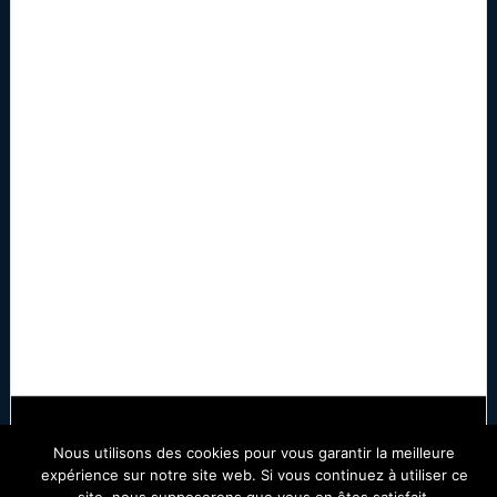
Copyright © 2026 ·
News Pro
on
Genesis Framework
·
Nous utilisons des cookies pour vous garantir la meilleure
WordPress
·
Log in
expérience sur notre site web. Si vous continuez à utiliser ce