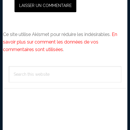
Ce site utilise Akismet pour réduire les indésirables.
En
savoir plus sur comment les données de vos
commentaires sont utilisées
.
Primary
Search
Sidebar
this
website