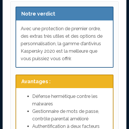
Notre verdict
Avec une protection de premier ordre,
des extras très utiles et des options de
personnalisation, la gamme d’antivirus
Kaspersky 2020 est la meilleure que
vous puissiez vous offrir.
Avantages :
Défense hermétique contre les
malwares
Gestionnaire de mots de passe,
contrôle parental amélioré
Authentification à deux facteurs