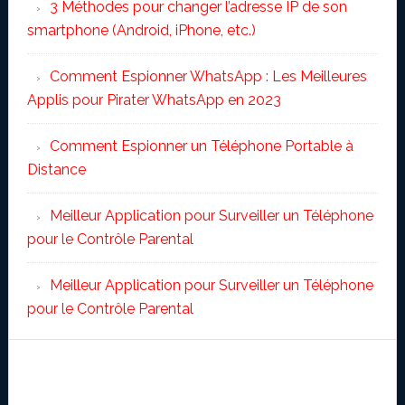
3 Méthodes pour changer l’adresse IP de son
2023
smartphone (Android, iPhone, etc.)
Comment Espionner WhatsApp : Les Meilleures
Applis pour Pirater WhatsApp en 2023
Comment Espionner un Téléphone Portable à
Distance
Meilleur Application pour Surveiller un Téléphone
pour le Contrôle Parental
Meilleur Application pour Surveiller un Téléphone
pour le Contrôle Parental