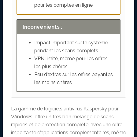
pour les comptes en ligne
Inconvénients :
Impact important sur le système
pendant les scans complets
VPN limité, même pour les offres
les plus chères
Peu d’extras sur les offres payantes
les moins chères
La gamme de logiciels antivirus Kaspersky pour
Windows, offre un très bon mélange de scans
rapides et de protection complète, avec une offre
importante d’applications complémentaires, même