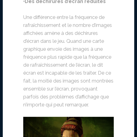
•Des déchirures d’écran réduites
Une différence entre la fréquence de
rafraîchissement et le nombre d’images
affichées amène à des déchirures
d’écran dans le jeu. Quand une carte
graphique envoie des images à une
fréquence plus rapide que la fréquence
de rafraîchissement de l’écran, le dit
écran est incapable de les traiter. De ce
fait, la moitié des images sont montrées
ensemble sur l’écran, provoquant
parfois des problèmes d’affichage que
n’importe qui peut remarquer.