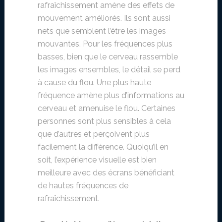
rafraîchissement amène des effets de
mouvement améliorés. Ils sont aussi
nets que semblent l’être les images
mouvantes. Pour les fréquences plus
basses, bien que le cerveau rassemble
les images ensembles, le détail se perd
à cause du flou. Une plus haute
fréquence amène plus d’informations au
cerveau et amenuise le flou. Certaines
personnes sont plus sensibles à cela
que d’autres et perçoivent plus
facilement la différence. Quoiqu’il en
soit, l’expérience visuelle est bien
meilleure avec des écrans bénéficiant
de hautes fréquences de
rafraîchissement.