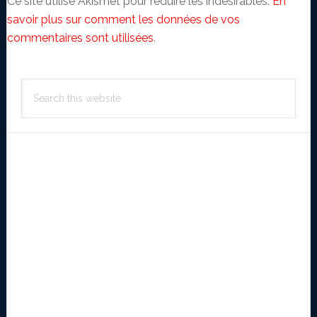
Ce site utilise Akismet pour réduire les indésirables.
En
savoir plus sur comment les données de vos
commentaires sont utilisées
.
Primary
Search
Sidebar
this
website