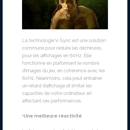
La technologie V-Sync est une solution
commune pour réduire les déchirures,
pour les affichages en 60Hz. Elle
fonctionne en plafonnant le nombre
d’images du jeu, en cohérence avec les
60Hz. Néanmoins, cela peut entrainer
un retard d’affichage et limiter les
capacités de votre ordinateur, en
affectant ses performances.
•Une meilleure réactivité