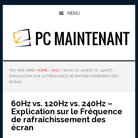
Skip
Skip
to
to
MENU
main
primary
content
sidebar
PC MAINTENANT
YOU ARE HERE:
HOME
/
AVIS
/
60HZ VS. 120HZ VS. 240HZ –
EXPLICATION SUR LE FRÉQUENCE DE RAFRAÎCHISSEMENT DES
ÉCRAN
60Hz vs. 120Hz vs. 240Hz –
Explication sur le Fréquence
de rafraîchissement des
écran