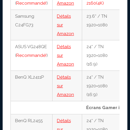
(
Recommandé!
)
Amazon
2160(4K)
Samsung
Détails
23.6“ / TN
1
C24FG73
sur
1920×1080
1
Amazon
ASUS VG248QE
Détails
24“ / TN
1
(
Recommandé!
)
sur
1920×1080
1
Amazon
(16:9)
BenQ XL2411P
Détails
24“ / TN
1
sur
1920×1080
1
Amazon
(16:9)
Écrans Gamer infér
BenQ RL2455
Détails
24“ / TN
1
sur
1920×1080
6