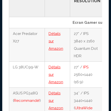
RÉSOLUTION
R
Ecran Gamer supéri
Acer Predator
Détails
27” / IPS
4
X27
sur
3840 x 2160
1
Amazon
Quantum Dot
HDR
LG 38UC99-W
Détails
27“ /
IPS
4
sur
2560×1440
1
Amazon
(16:9)
ASUS PG348Q
Détails
34″ / IPS
5
(
Recommandé!
)
sur
3440×1440
6
Amazon
(
UltraWide
1