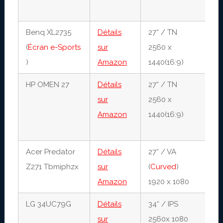
1
Benq XL2735
Détails
27“ / TN
1
(
Écran e-Sports
sur
2560 x
1
)
Amazon
1440(16:9)
HP OMEN 27
Détails
27“ / TN
1
sur
2560 x
1
Amazon
1440(16:9)
(
1
Acer Predator
Détails
27“ / VA
4
Z271 Tbmiphzx
sur
(
Curved
)
1
Amazon
1920 x 1080
LG 34UC79G
Détails
34“ / IPS
5
sur
2560x 1080
1