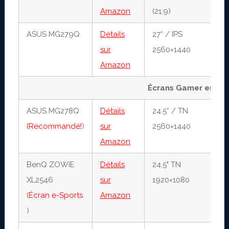
Amazon
(21:9)
ASUS MG279Q
Détails
27“ / IPS
4
sur
2560×1440
1
Amazon
Écrans Gamer entre 
ASUS MG278Q
Détails
24.5“ / TN
1
(Recommandé!
)
sur
2560×1440
1
Amazon
BenQ ZOWIE
Détails
24.5" TN
1
XL2546
sur
1920×1080
2
(
Écran e-Sports
Amazon
)