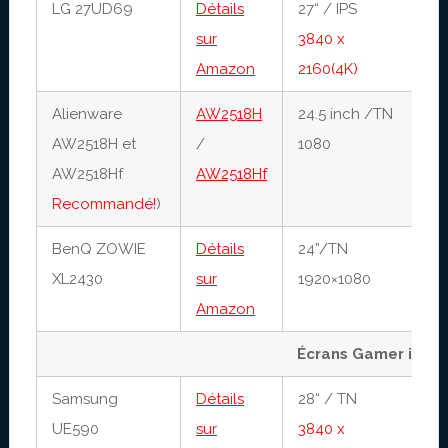
LG 27UD69
Détails
27“ / IPS
5
sur
3840 x
6
Amazon
2160(4K)
Alienware
AW2518H
24.5 inch /TN
1
AW2518H et
/
1080
2
AW2518Hf
AW2518Hf
Recommandé!
)
BenQ ZOWIE
Détails
24”/TN
1
XL2430
sur
1920×1080
1
Amazon
Écrans Gamer infér
Samsung
Détails
28“ / TN
1
UE590
sur
3840 x
6