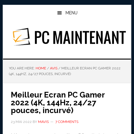
Skip
Skip
to
to
MENU
main
primary
content
sidebar
PC MAINTENANT
YOU ARE HERE:
HOME
/
AVIS
/
MEILLEUR ECRAN PC GAMER 2022
(4K, 144HZ, 24/27 POUCES, INCURVÉ)
Meilleur Ecran PC Gamer
2022 (4K, 144Hz, 24/27
pouces, incurvé)
23 MAI 2022
BY
MAVIS
7 COMMENTS