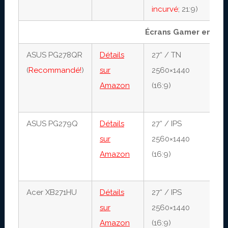
incurvé
; 21:9)
Écrans Gamer entre 
ASUS PG278QR
Détails
27“ / TN
1
(
Recommandé!
)
sur
2560×1440
1
Amazon
(16:9)
(
1
ASUS PG279Q
Détails
27“ / IPS
4
sur
2560×1440
1
Amazon
(16:9)
(
1
Acer XB271HU
Détails
27“ / IPS
4
sur
2560×1440
1
Amazon
(16:9)
(