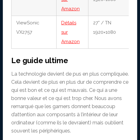
Amazon
ViewSonic
Détails
27” / TN
1
VX2757
sur
1920×1080
7
Amazon
Le guide ultime
La technologie devient de pus en plus compliquée.
Cela devient de plus en plus dur de comprendre ce
qui est bon et ce qui est mauvais. Ce qui a une
bonne valeur et ce qui est trop cher. Nous avons
remarqué que les gamers donnent beaucoup
d’attention aux composants à l’intérieur de leur
ordinateur (comme ils le devraient) mais oublient
souvent les périphériques.