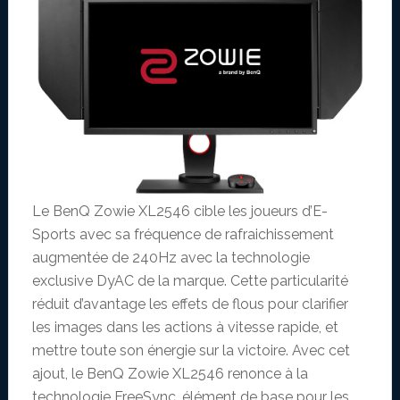
Le BenQ Zowie XL2546 cible les joueurs d’E-
Sports avec sa fréquence de rafraichissement
augmentée de 240Hz avec la technologie
exclusive DyAC de la marque. Cette particularité
réduit d’avantage les effets de flous pour clarifier
les images dans les actions à vitesse rapide, et
mettre toute son énergie sur la victoire. Avec cet
ajout, le BenQ Zowie XL2546 renonce à la
technologie FreeSync, élément de base pour les