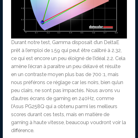
Durant notre test, Gamma disposait d’un DeltaE
prêt à l’emploi de 1.59 qui peut être calibré à 2.32,
ce qui est encore un peu éloigné de l’idéal 2.2. Cela
amène l’écran à paraitre un peu délavé et résulte
en un contraste moyen plus bas de 700 :1, mais
nous préférons ce réglage car les noirs, bien qu’un
peu clairs, ne sont pas impactés. Nous avons vu
d’autres écrans de gaming en 240Hz, comme
l’Asus PG258Q qui a obtenu parmi les meilleurs
scores durant ces tests, mais en matière de
gaming à haute vitesse, beaucoup voudront voir la
différence.