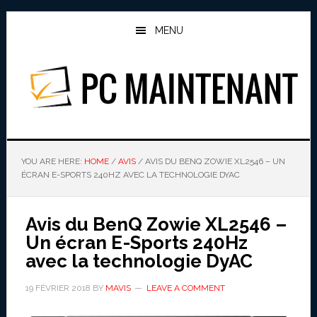
Skip
Skip
to
to
MENU
main
primary
content
sidebar
PC MAINTENANT
YOU ARE HERE:
HOME
/
AVIS
/
AVIS DU BENQ ZOWIE XL2546 – UN
ÉCRAN E-SPORTS 240HZ AVEC LA TECHNOLOGIE DYAC
Avis du BenQ Zowie XL2546 –
Un écran E-Sports 240Hz
avec la technologie DyAC
19 FÉVRIER 2018
BY
MAVIS
LEAVE A COMMENT