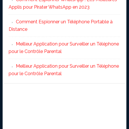
Applis pour Pirater WhatsApp en 2023
Comment Espionner un Téléphone Portable à
Distance
Meilleur Application pour Surveiller un Téléphone
pour le Contrôle Parental
Meilleur Application pour Surveiller un Téléphone
pour le Contrôle Parental