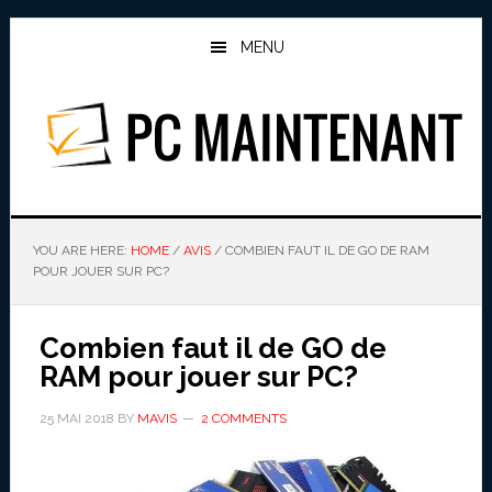
Skip
Skip
to
to
MENU
main
primary
content
sidebar
PC MAINTENANT
YOU ARE HERE:
HOME
/
AVIS
/
COMBIEN FAUT IL DE GO DE RAM
POUR JOUER SUR PC?
Combien faut il de GO de
RAM pour jouer sur PC?
25 MAI 2018
BY
MAVIS
2 COMMENTS