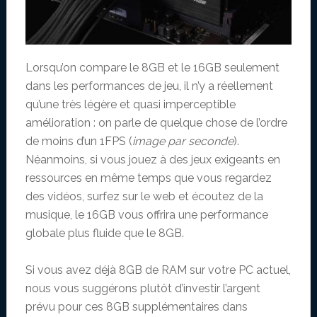
Lorsqu’on compare le 8GB et le 16GB seulement
dans les performances de jeu, il n’y a réellement
qu’une très légère et quasi imperceptible
amélioration : on parle de quelque chose de l’ordre
de moins d’un 1FPS (
image par seconde
).
Néanmoins, si vous jouez à des jeux exigeants en
ressources en même temps que vous regardez
des vidéos, surfez sur le web et écoutez de la
musique, le 16GB vous offrira une performance
globale plus fluide que le 8GB.
Si vous avez déjà 8GB de RAM sur votre PC actuel,
nous vous suggérons plutôt d’investir l’argent
prévu pour ces 8GB supplémentaires dans