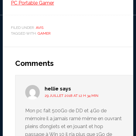
PC Portable Gamer
FILED UNDER:
AVIS
TAGGED WITH:
GAMER
Reader
Interactions
Comments
hellie
says
29 JUILLET 2018 AT 12 H 34 MIN
Mon pc fait 500Go de DD et 4Go de
mémoire il a jamais ramé même en ouvrant
pleins d’onglets et en jouant et hop
passage à Win 10 il n’a plus que 1Go de