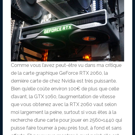
Comme vous l’avez peut-être vu dans ma critique
de la carte graphique GeForce RTX 2060, la
dernière carte de chez Nvidia est très puissante.
Bien qu’elle coûte environ 100€ de plus que celle
d’avant, la GTX 1060, l’augmentation de vitesse
que vous obtenez avec la RTX 2060 vaut selon
moi largement la peine, surtout si vous êtes à la
recherche d’une carte pour jouer en 2560×1440 qui
puisse faire tourner à peu près tout, à fond et sans