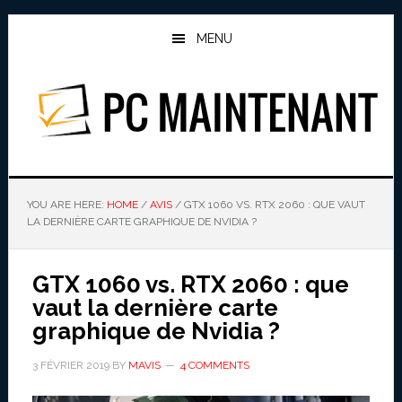
Skip
Skip
to
to
MENU
main
primary
content
sidebar
PC MAINTENANT
YOU ARE HERE:
HOME
/
AVIS
/
GTX 1060 VS. RTX 2060 : QUE VAUT
LA DERNIÈRE CARTE GRAPHIQUE DE NVIDIA ?
GTX 1060 vs. RTX 2060 : que
vaut la dernière carte
graphique de Nvidia ?
3 FÉVRIER 2019
BY
MAVIS
4 COMMENTS