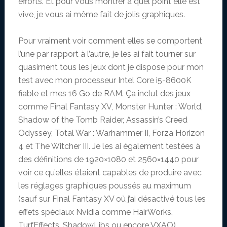
efforts. Et pour vous montrer à quel point elle est
vive, je vous ai même fait de jolis graphiques.
Pour vraiment voir comment elles se comportent
l’une par rapport à l’autre, je les ai fait tourner sur
quasiment tous les jeux dont je dispose pour mon
test avec mon processeur Intel Core i5-8600K
fiable et mes 16 Go de RAM. Ça inclut des jeux
comme Final Fantasy XV, Monster Hunter : World,
Shadow of the Tomb Raider, Assassin’s Creed
Odyssey, Total War : Warhammer II, Forza Horizon
4 et The Witcher III. Je les ai également testées à
des définitions de 1920×1080 et 2560×1440 pour
voir ce qu’elles étaient capables de produire avec
les réglages graphiques poussés au maximum
(sauf sur Final Fantasy XV où j’ai désactivé tous les
effets spéciaux Nvidia comme HairWorks,
TurfEffects, ShadowLibs ou encore VXAO).