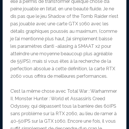
elle a permis de transformer quelque chose d’à
peine jouable en l’état, en une beauté fluide. Je ne
dis pas que le jeu Shadow of the Tomb Raider n’est
pas jouable avec une carte GTX 1060 avec les
détails graphiques poussés au maximum, (comme
je l’ai mentionné plus haut, j’ai simplement baissé
les paramètres d’anti -aliasing à SMAAT x2 pour
atteindre une moyenne beaucoup plus agréable
de 55IPS), mais si vous êtes à la recherche de la
perfection absolue à cette définition, la carte RTX
2060 vous offrira de meilleures performances.
C’est la même chose avec Total War : Warhammer
II, Monster Hunter : World et Assassin’s Creed
Odyssey, qui dépassent tous la barrière des 60IPS
sans problème sur la RTX 2060, au lieu de ramer à
40-50IPS sur la GTX 1060. Encore une fois, il vous
suffit simplement de descendre d’un cran le