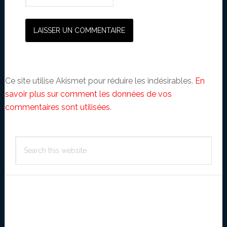
Ce site utilise Akismet pour réduire les indésirables.
En
savoir plus sur comment les données de vos
commentaires sont utilisées
.
Primary
Search
Sidebar
this
website