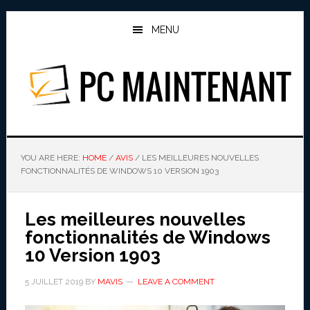
Skip
Skip
to
to
MENU
main
primary
content
sidebar
PC MAINTENANT
YOU ARE HERE:
HOME
/
AVIS
/
LES MEILLEURES NOUVELLES
FONCTIONNALITÉS DE WINDOWS 10 VERSION 1903
Les meilleures nouvelles
fonctionnalités de Windows
10 Version 1903
5 JUILLET 2019
BY
MAVIS
LEAVE A COMMENT