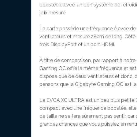
boostée élevée, un bon système de refroid
prix mesuré.
La carte possède une fréquence élevée de 
ventilateurs et mesure 28cm de long. Côté
trois DisplayPort et un port HDMI.
À titre de comparaison, par rapport à notr
Gaming OC offre la même fréquence et est
dispose que de deux ventilateurs et donc, 
pensons que la Gigabyte Gaming OC est la 
La EVGA XC ULTRA est un peu plus petite (
compact avec une fréquence boostée, elle po
de taille ne se fera sûrement pas sentir, car
grandes chances que vous puissiez en rent