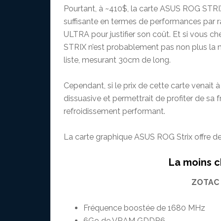
Pourtant, à ~410$, la carte ASUS ROG STRI
suffisante en termes de performances par
ULTRA pour justifier son coût. Et si vous ch
STRIX n’est probablement pas non plus la me
liste, mesurant 30cm de long.
Cependant, si le prix de cette carte venait à
dissuasive et permettrait de profiter de sa
refroidissement performant.
La carte graphique ASUS ROG Strix offre deu
La moins c
ZOTAC 
Fréquence boostée de 1680 MHz
6Go de VRAM GDDR6