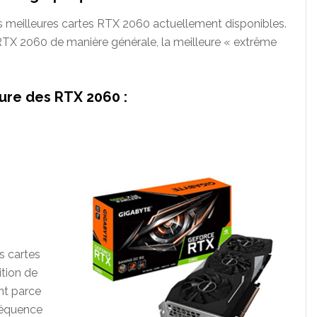
 meilleures cartes RTX 2060 actuellement disponibles.
RTX 2060 de manière générale, la meilleure « extrême
ure des RTX 2060 :
s cartes
tion de
nt parce
réquence