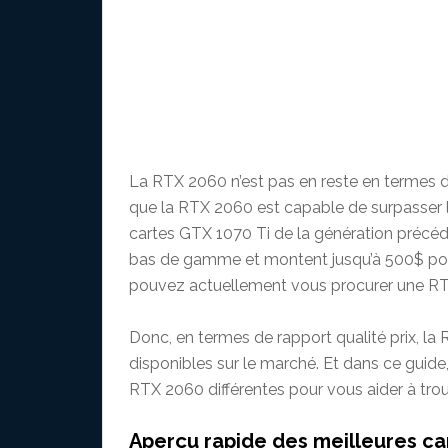
La RTX 2060 n’est pas en reste en termes d
que la RTX 2060 est capable de surpasser l
cartes GTX 1070 Ti de la génération précéd
bas de gamme et montent jusqu’à 500$ pour
pouvez actuellement vous procurer une RTX
Donc, en termes de rapport qualité prix, la
disponibles sur le marché. Et dans ce guid
RTX 2060 différentes pour vous aider à trou
Aperçu rapide des meilleures c