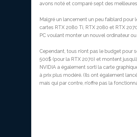
avons noté et comparé sept des meilleure
Malgré un lancement un peu faiblard pour l
cartes RTX 2080 Ti, RTX 2080 et RTX 2070 
PC voulant monter un nouvel ordinateur ou 
Cependant, tous n’ont pas le budget pour 
500$ (pour la RTX 2070) et montent jusqu’
NVIDIA a également sorti la carte graphiqu
à prix plus modéré. (Ils ont également lan
mais qui par contre, n’offre pas la fonctionna