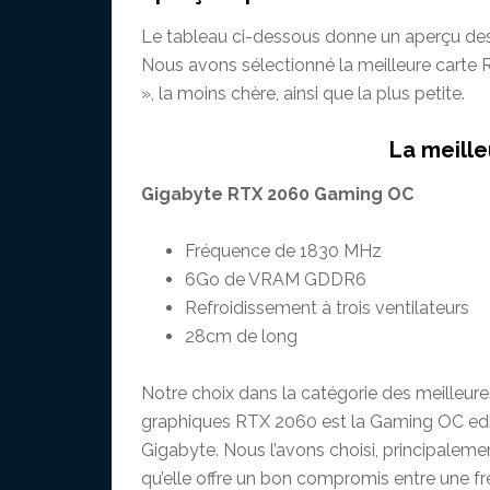
Le tableau ci-dessous donne un aperçu des
Nous avons sélectionné la meilleure carte 
», la moins chère, ainsi que la plus petite.
La meille
Gigabyte RTX 2060 Gaming OC
Fréquence de 1830 MHz
6Go de VRAM GDDR6
Refroidissement à trois ventilateurs
28cm de long
Notre choix dans la catégorie des meilleure
graphiques RTX 2060 est la Gaming OC edi
Gigabyte. Nous l’avons choisi, principaleme
qu’elle offre un bon compromis entre une f