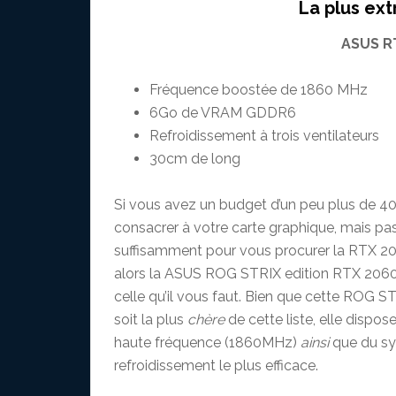
La plus ex
ASUS R
Fréquence boostée de 1860 MHz
6Go de VRAM GDDR6
Refroidissement à trois ventilateurs
30cm de long
Si vous avez un budget d’un peu plus de 4
consacrer à votre carte graphique, mais pa
suffisamment pour vous procurer la RTX 20
alors la ASUS ROG STRIX edition RTX 2060
celle qu’il vous faut. Bien que cette ROG 
soit la plus
chère
de cette liste, elle dispose
haute fréquence (1860MHz)
ainsi
que du s
refroidissement le plus efficace.