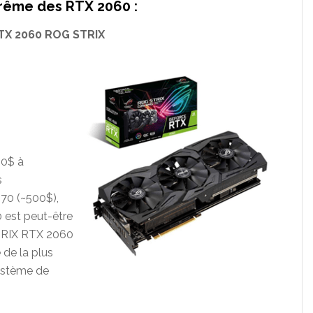
trême des RTX 2060 :
TX 2060 ROG STRIX
00$ à
s
70 (~500$),
 est peut-être
STRIX RTX 2060
 de la plus
ystème de