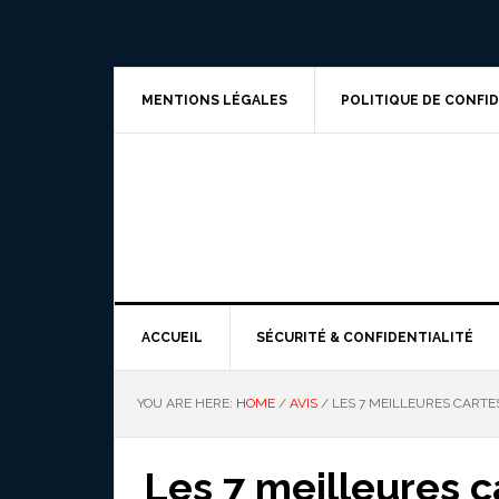
Skip
Skip
Skip
to
to
to
primary
main
primary
navigation
content
sidebar
MENTIONS LÉGALES
POLITIQUE DE CONFI
ACCUEIL
SÉCURITÉ & CONFIDENTIALITÉ
YOU ARE HERE:
HOME
/
AVIS
/
LES 7 MEILLEURES CARTE
Les 7 meilleures 