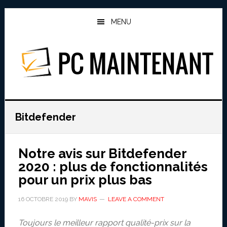
Skip
Skip
to
to
MENU
main
primary
content
sidebar
PC MAINTENANT
Bitdefender
Notre avis sur Bitdefender
2020 : plus de fonctionnalités
pour un prix plus bas
16 OCTOBRE 2019
BY
MAVIS
LEAVE A COMMENT
Toujours le meilleur rapport qualité-prix sur la