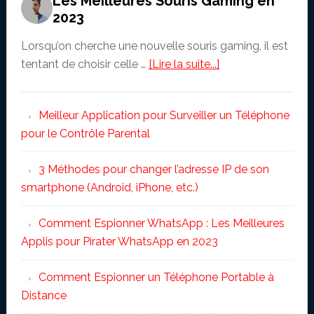
Les Meilleures Souris Gaming en
2023
Lorsqu’on cherche une nouvelle souris gaming, il est
about
tentant de choisir celle …
[Lire la suite...]
Les
Meilleures
Meilleur Application pour Surveiller un Téléphone
Souris
pour le Contrôle Parental
Gaming
en
3 Méthodes pour changer l’adresse IP de son
2023
smartphone (Android, iPhone, etc.)
Comment Espionner WhatsApp : Les Meilleures
Applis pour Pirater WhatsApp en 2023
Comment Espionner un Téléphone Portable à
Distance