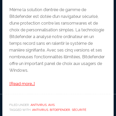
Même la solution d’entrée de gamme de
Bitdefender est dotée d’un navigateur sécurisé,
d’une protection contre les ransomwares et de
choix de personnalisation simples. La technologie
Bitdefender a analysé notre ordinateur en un
temps record sans en ralentir le système de
manière signifiante. Avec ses cinq versions et ses
nombreuses fonctionnalités illimitées, Bitdefender
offre un important panel de choix aux usagers de
Windows.
about
[Read more…]
Notre
avis
sur
FILED UNDER:
ANTIVIRUS
,
AVIS
TAGGED WITH:
ANTIVIRUS
Bitdefender
,
BITDEFENDER
,
SÉCURITÉ