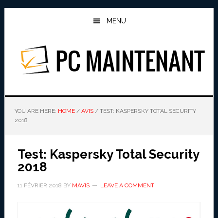
Skip
Skip
to
to
MENU
main
primary
content
sidebar
PC MAINTENANT
YOU ARE HERE:
HOME
/
AVIS
/
TEST: KASPERSKY TOTAL SECURITY
2018
Test: Kaspersky Total Security
2018
11 FÉVRIER 2018
BY
MAVIS
LEAVE A COMMENT