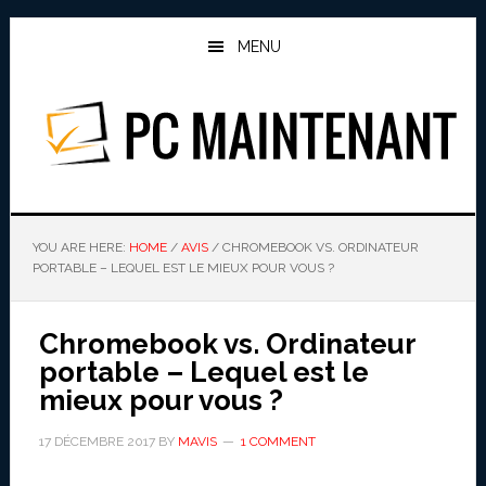
Skip
Skip
to
to
MENU
main
primary
content
sidebar
PC MAINTENANT
YOU ARE HERE:
HOME
/
AVIS
/
CHROMEBOOK VS. ORDINATEUR
PORTABLE – LEQUEL EST LE MIEUX POUR VOUS ?
Chromebook vs. Ordinateur
portable – Lequel est le
mieux pour vous ?
17 DÉCEMBRE 2017
BY
MAVIS
1 COMMENT