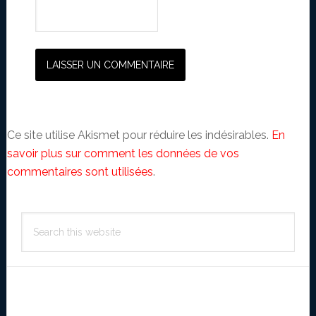
Ce site utilise Akismet pour réduire les indésirables.
En
savoir plus sur comment les données de vos
commentaires sont utilisées
.
Primary
Search
Sidebar
this
website