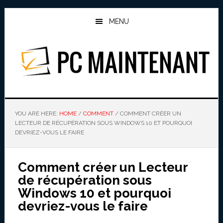
Skip
Skip
to
to
MENU
main
primary
content
sidebar
PC MAINTENANT
YOU ARE HERE:
HOME
/
COMMENT
/
COMMENT CRÉER UN
LECTEUR DE RÉCUPÉRATION SOUS WINDOWS 10 ET POURQUOI
DEVRIEZ-VOUS LE FAIRE
Comment créer un Lecteur
de récupération sous
Windows 10 et pourquoi
devriez-vous le faire