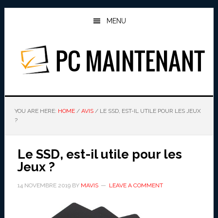
Skip
Skip
to
to
MENU
main
primary
content
sidebar
PC MAINTENANT
YOU ARE HERE:
HOME
/
AVIS
/
LE SSD, EST-IL UTILE POUR LES JEUX
?
Le SSD, est-il utile pour les
Jeux ?
14 NOVEMBRE 2019
BY
MAVIS
LEAVE A COMMENT