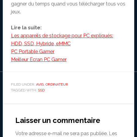
gagner du temps quand vous télécharger tous vos
jeux.
Lire la suite:
Les appareils de stockage pour PC expliqués:
HDD, SSD, Hybride, eMMC
PC Portable Gamer
Meilleur Ecran PC Gamer
FILED UNDER:
AVIS
,
ORDINATEUR
TAGGED WITH:
SSD
Reader
Interactions
Laisser un commentaire
Votre adresse e-mail ne sera pas publiée.
Les