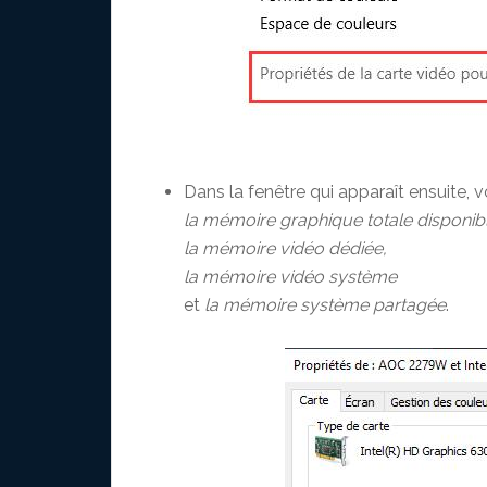
Dans la fenêtre qui apparaît ensuite, 
la mémoire graphique totale disponibl
la mémoire vidéo dédiée,
la mémoire vidéo système
et
la mémoire système partagée
.