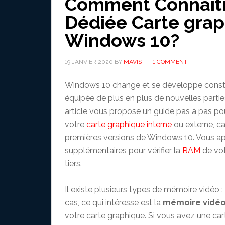
Comment Connaitr
Dédiée Carte grap
Windows 10?
19 JANVIER 2020
BY
MAVIS
1 COMMENT
Windows 10 change et se développe consta
équipée de plus en plus de nouvelles partie
article vous propose un guide pas à pas pou
votre
carte graphique interne
ou externe, ca
premières versions de Windows 10. Vous 
supplémentaires pour vérifier la
RAM
de vot
tiers.
Il existe plusieurs types de mémoire vidéo :
cas, ce qui intéresse est la
mémoire vidéo
votre carte graphique. Si vous avez une car