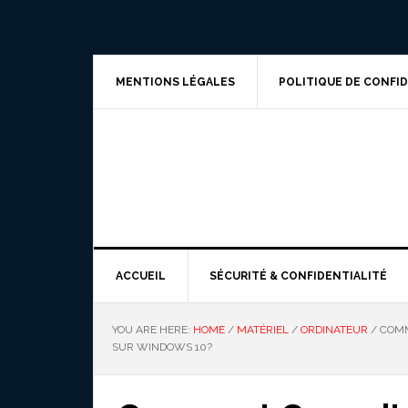
Skip
Skip
Skip
to
to
to
primary
main
primary
navigation
content
sidebar
MENTIONS LÉGALES
POLITIQUE DE CONFI
ACCUEIL
SÉCURITÉ & CONFIDENTIALITÉ
YOU ARE HERE:
HOME
/
MATÉRIEL
/
ORDINATEUR
/
COMM
SUR WINDOWS 10?