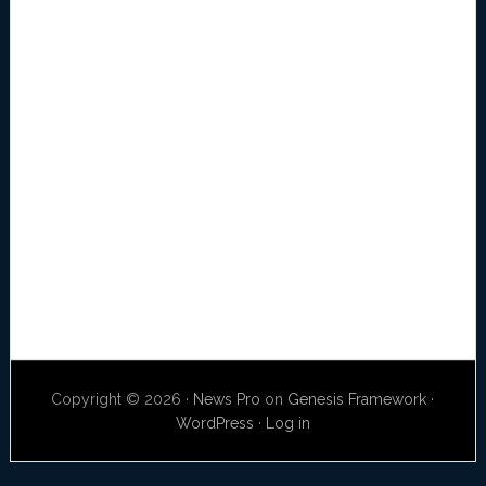
Copyright © 2026 ·
News Pro
on
Genesis Framework
·
WordPress
·
Log in