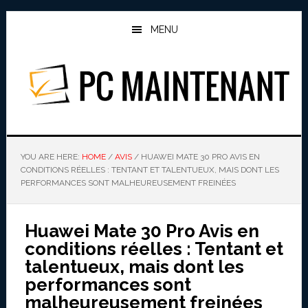
Skip
Skip
to
to
MENU
main
primary
content
sidebar
PC MAINTENANT
YOU ARE HERE:
HOME
/
AVIS
/
HUAWEI MATE 30 PRO AVIS EN
CONDITIONS RÉELLES : TENTANT ET TALENTUEUX, MAIS DONT LES
PERFORMANCES SONT MALHEUREUSEMENT FREINÉES
Huawei Mate 30 Pro Avis en
conditions réelles : Tentant et
talentueux, mais dont les
performances sont
malheureusement freinées