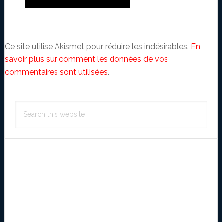
Ce site utilise Akismet pour réduire les indésirables.
En
savoir plus sur comment les données de vos
commentaires sont utilisées
.
Primary
Search
Sidebar
this
website