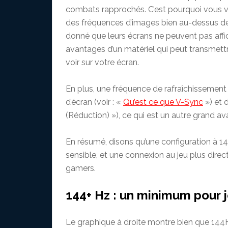
combats rapprochés. C’est pourquoi vous v
des fréquences d’images bien au-dessus de
donné que leurs écrans ne peuvent pas affi
avantages d’un matériel qui peut transme
voir sur votre écran.
En plus, une fréquence de rafraîchissement 
d’écran (voir : «
Qu’est ce que V-Sync
») et 
(Réduction) »), ce qui est un autre grand a
En résumé, disons qu’une configuration à 1
sensible, et une connexion au jeu plus direct
gamers.
144+ Hz : un minimum pour 
Le graphique à droite montre bien que 144