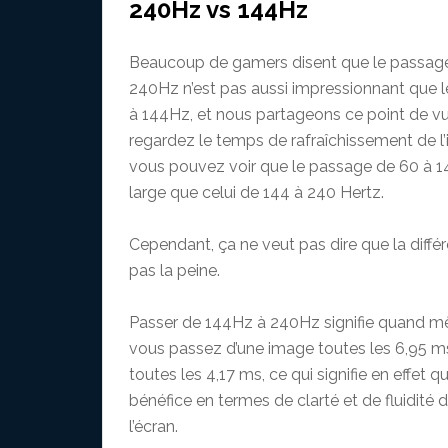
240Hz vs 144Hz
Beaucoup de gamers disent que le passag
240Hz n’est pas aussi impressionnant que 
à 144Hz, et nous partageons ce point de vu
regardez le temps de rafraîchissement de l’
vous pouvez voir que le passage de 60 à 1
large que celui de 144 à 240 Hertz.
Cependant, ça ne veut pas dire que la diffé
pas la peine.
Passer de 144Hz à 240Hz signifie quand m
vous passez d’une image toutes les 6,95 m
toutes les 4,17 ms, ce qui signifie en effet qu’
bénéfice en termes de clarté et de fluidité 
l’écran.