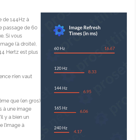
e de 144Hz à
le passage de 60
e. Si vous
image (à droite),
44 Hertz est plus
rence n’en vaut
ême que (en gros)
s à une image
il y a bien un
de l’image à