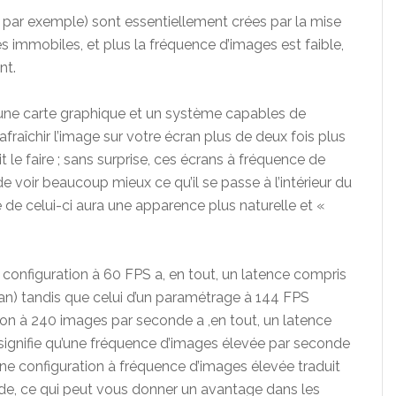
par exemple) sont essentiellement crées par la mise
s immobiles, et plus la fréquence d’images est faible,
nt.
ne carte graphique et un système capables de
raîchir l’image sur votre écran plus de deux fois plus
 le faire ; sans surprise, ces écrans à fréquence de
 voir beaucoup mieux ce qu’il se passe à l’intérieur du
de celui-ci aura une apparence plus naturelle et «
e configuration à 60 FPS a, en tout, un latence compris
ran) tandis que celui d’un paramétrage à 144 FPS
tion à 240 images par seconde a ,en tout, un latence
i signifie qu’une fréquence d’images élevée par seconde
ne configuration à fréquence d’images élevée traduit
de, ce qui peut vous donner un avantage dans les