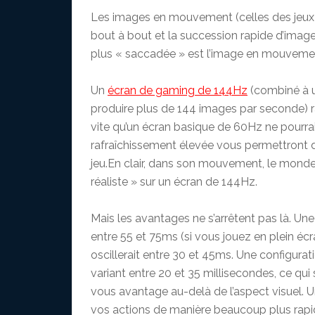
Les images en mouvement (celles des jeux 
bout à bout et la succession rapide d’image
plus « saccadée » est l’image en mouveme
Un
écran de gaming de 144Hz
(combiné à u
produire plus de 144 images par seconde) raf
vite qu’un écran basique de 60Hz ne pourrait
rafraîchissement élevée vous permettront de
jeu.En clair, dans son mouvement, le monde 
réaliste » sur un écran de 144Hz.
Mais les avantages ne s’arrêtent pas là. Un
entre 55 et 75ms (si vous jouez en plein éc
oscillerait entre 30 et 45ms. Une configura
variant entre 20 et 35 millisecondes, ce qu
vous avantage au-delà de l’aspect visuel. U
vos actions de manière beaucoup plus rapi