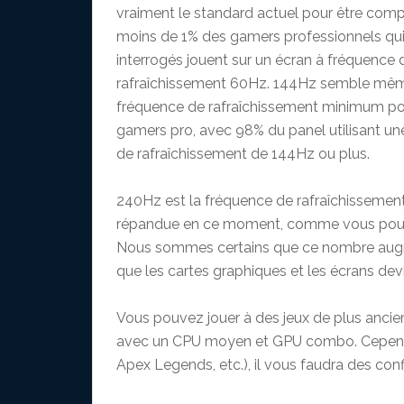
vraiment le standard actuel pour être compéti
moins de 1% des gamers professionnels qui
interrogés jouent sur un écran à fréquence 
rafraîchissement 60Hz. 144Hz semble mêm
fréquence de rafraîchissement minimum po
gamers pro, avec 98% du panel utilisant u
de rafraîchissement de 144Hz ou plus.
240Hz est la fréquence de rafraîchissement
répandue en ce moment, comme vous pouve
Nous sommes certains que ce nombre aug
que les cartes graphiques et les écrans dev
Vous pouvez jouer à des jeux de plus anc
avec un CPU moyen et GPU combo. Cependa
Apex Legends, etc.), il vous faudra des conf