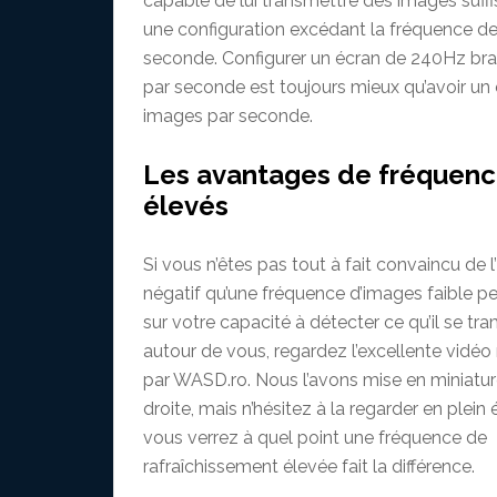
capable de lui transmettre des images suff
une configuration excédant la fréquence de
seconde. Configurer un écran de 240Hz br
par seconde est toujours mieux qu’avoir un
images par seconde.
Les avantages de fréquenc
élevés
Si vous n’êtes pas tout à fait convaincu de 
négatif qu’une fréquence d’images faible pe
sur votre capacité à détecter ce qu’il se tr
autour de vous, regardez l’excellente vidéo 
par WASD.ro. Nous l’avons mise en miniature
droite, mais n’hésitez à la regarder en plein 
vous verrez à quel point une fréquence de
rafraîchissement élevée fait la différence.