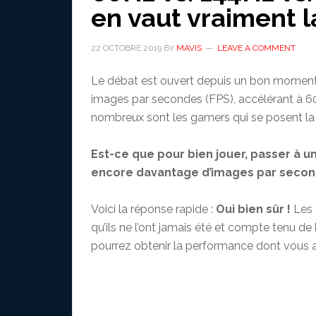
en vaut vraiment l
22 OCTOBRE 2019
BY
MAVIS
LEAVE A COMMENT
Le débat est ouvert depuis un bon moment 
images par secondes (FPS), accélérant à 6
nombreux sont les gamers qui se posent la 
Est-ce que pour bien jouer, passer à 
encore davantage d’images par second
Voici la réponse rapide :
Oui bien sûr !
Les 
qu’ils ne l’ont jamais été et compte tenu de
pourrez obtenir la performance dont vous 