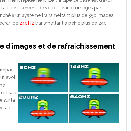
isamment rapidement. Le principe de base est d’avoir
 rafraîchissement de votre écran en images par
anché à un système transmettant plus de 350 images
 écran de
240Hz
transmettant à peine plus de 240
e d’images et de rafraîchissement
l’impact
ut avoir
ame
réalisée
 sur la
écran,