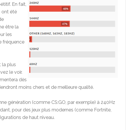
tif. En fait,
 ont été
de
e être la
ur les
ne fréquence
 la plus
z le voir.
mentera dès
iendront moins chers et de meilleure qualité.
ienne génération (comme CS:GO, par exemple) à 240Hz
nt, pour des jeux plus modernes (comme Fortnite,
igurations de haut niveau.