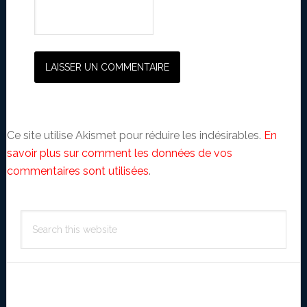
Ce site utilise Akismet pour réduire les indésirables.
En
savoir plus sur comment les données de vos
commentaires sont utilisées
.
Primary
Search
Sidebar
this
website