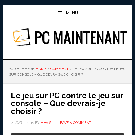
Skip
Skip
to
to
MENU
main
primary
content
sidebar
PC MAINTENANT
YOU ARE HERE:
HOME
/
COMMENT
/
LE JEU SUR PC CONTRE LE JEU
SUR CONSOLE – QUE DEVRAIS-JE CHOISIR ?
Le jeu sur PC contre le jeu sur
console – Que devrais-je
choisir ?
21 AVRIL 2019
BY
MAVIS
LEAVE A COMMENT