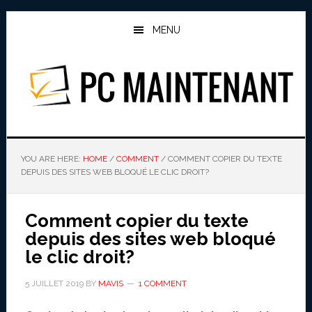
Skip
Skip
to
to
MENU
main
primary
content
sidebar
PC MAINTENANT
YOU ARE HERE:
HOME
/
COMMENT
/
COMMENT COPIER DU TEXTE
DEPUIS DES SITES WEB BLOQUÉ LE CLIC DROIT?
Comment copier du texte
depuis des sites web bloqué
le clic droit?
5 JUILLET 2019
BY
MAVIS
1 COMMENT