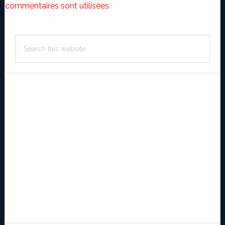
commentaires sont utilisées
.
Primary
Search
Sidebar
this
website