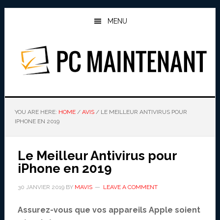
Skip
Skip
to
to
MENU
main
primary
content
sidebar
PC MAINTENANT
YOU ARE HERE:
HOME
/
AVIS
/
LE MEILLEUR ANTIVIRUS POUR
IPHONE EN 2019
Le Meilleur Antivirus pour
iPhone en 2019
30 JANVIER 2019
BY
MAVIS
LEAVE A COMMENT
Assurez-vous que vos appareils Apple soient