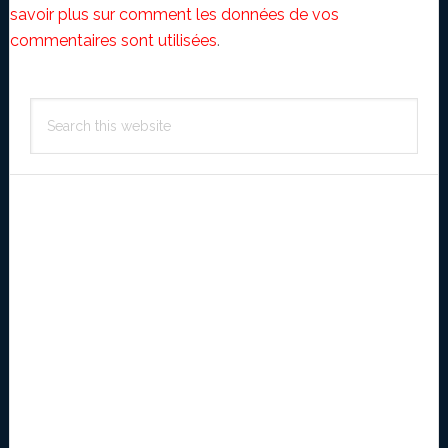
savoir plus sur comment les données de vos
commentaires sont utilisées
.
Primary
Search
Sidebar
this
website