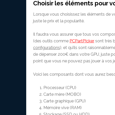
Choisir les éléments pour 
Lorsque vous choisissez les éléments de vot
juste le prix et la popularité.
Il faudra vous assurer que tous vos compos
(des outils comme
PCPartPIcker
sont très b
configurations
), et qu’ils sont raisonnable
de dépenser 200€ dans votre GPU, juste p
point que vous ne pouvez pas jouer à vos je
Voici les composants dont vous aurez besoi
Processeur (CPU)
Carte mère (MOBO)
Carte graphique (GPU)
Mémoire vive (RAM)
Stockage (SSD ou HDD)