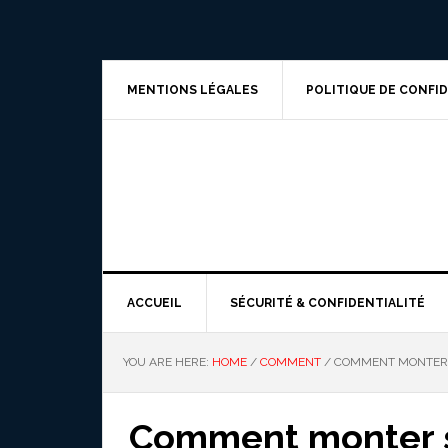
Skip
Skip
Skip
to
to
to
primary
main
primary
navigation
content
sidebar
MENTIONS LÉGALES
POLITIQUE DE CONFI
ACCUEIL
SÉCURITÉ & CONFIDENTIALITÉ
YOU ARE HERE:
HOME
/
COMMENT
/
COMMENT MONTER SO
Comment monter s