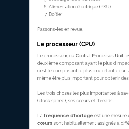
Alimentation électrique (PSU)
Boîtier
Passons-les en revue.
Le processeur (CPU)
Le processeur, ou
C
entral
P
rocessus
U
nit, 
deuxième composant ayant le plus d’impact s
c’est le composant le plus important pour l
même être plus important pour obtenir des
Les trois choses les plus importantes à sav
(clock speed), ses cœurs et threads.
La
fréquence d’horloge
est une mesure d
cœurs
sont habituellement assignés à diff