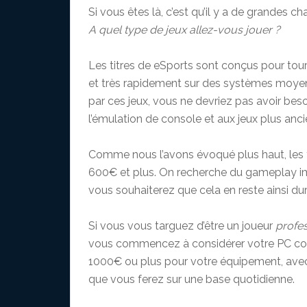
Si vous êtes là, c’est qu’il y a de grandes c
A quel type de jeux allez-vous jouer ?
Les titres de eSports sont conçus pour t
et très rapidement sur des systèmes moyen
par ces jeux, vous ne devriez pas avoir bes
l’émulation de console et aux jeux plus anci
Comme nous l’avons évoqué plus haut, les t
600€ et plus. On recherche du gameplay i
vous souhaiterez que cela en reste ainsi du
Si vous vous targuez d’être un joueur
profe
vous commencez à considérer votre PC com
1000€ ou plus pour votre équipement, avec
que vous ferez sur une base quotidienne.