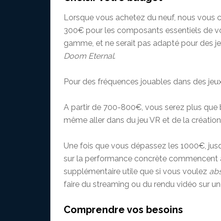
Lorsque vous achetez du neuf, nous vous
300€ pour les composants essentiels de vot
gamme, et ne serait pas adapté pour des
Doom Eternal
.
Pour des fréquences jouables dans des jeux
A partir de 700-800€, vous serez plus que 
même aller dans du jeu VR et de la créatio
Une fois que vous dépassez les 1000€, jusq
sur la performance concrète commencent à
supplémentaire utile que si vous voulez
ab
faire du streaming ou du rendu vidéo sur u
Comprendre vos besoins