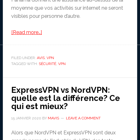
moyenne que vos activités sur internet ne seront
visibles pour personne d’autre.
about
[Read more…]
Avis
de
NordVPN
FILED UNDER:
AVIS
,
VPN
TAGGED WITH:
SÉCURITÉ
2020:
,
VPN
Rapide,
sûr
ExpressVPN vs NordVPN:
et
quelle est la différence? Ce
compatible
qui est mieux?
avec
Netflix
15 JANVIER 2020
BY
MAVIS
LEAVE A COMMENT
Alors que NordVPN et ExpressVPN sont deux