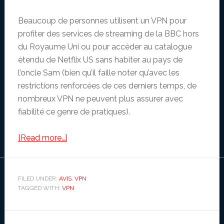
Beaucoup de personnes utilisent un VPN pour
profiter des services de streaming de la BBC hors
du Royaume Uni ou pour accéder au catalogue
étendu de Netflix US sans habiter au pays de
l’oncle Sam (bien qu’il faille noter qu’avec les
restrictions renforcées de ces derniers temps, de
nombreux VPN ne peuvent plus assurer avec
fiabilité ce genre de pratiques).
about
[Read more…]
Le
Meilleur
VPN
FILED UNDER:
AVIS
,
VPN
TAGGED WITH:
VPN
pour
Mac
en