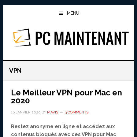
Skip
Skip
to
to
MENU
main
primary
content
sidebar
PC MAINTENANT
VPN
Le Meilleur VPN pour Mac en
2020
16 JANVIER 2020
BY
MAVIS
3 COMMENTS
Restez anonyme en ligne et accédez aux
contenus bloqués avec ces VPN pour Mac